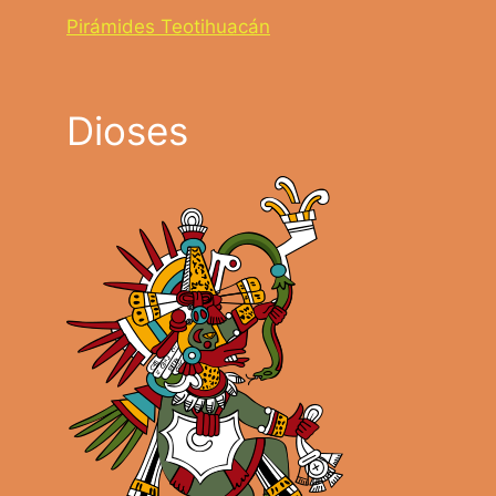
Pirámides Teotihuacán
Dioses