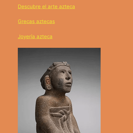
Descubre el arte azteca
Grecas aztecas
Joyería azteca