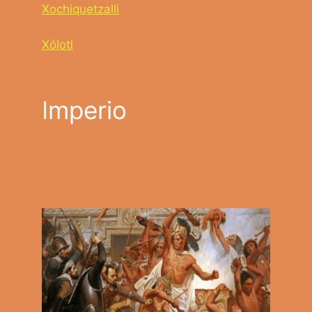
Xochiquetzalli
Xólotl
Imperio