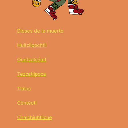
Dioses de la muerte
Huitzlipochtli
Quetzalcóatl
Tezcatlipoca
Tláloc
Centéotl
Chalchiuhtlicue