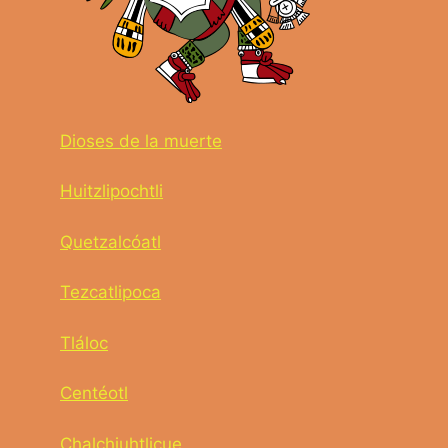
Dioses de la muerte
Huitzlipochtli
Quetzalcóatl
Tezcatlipoca
Tláloc
Centéotl
Chalchiuhtlicue