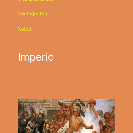
Xochiquetzalli
Xólotl
Imperio