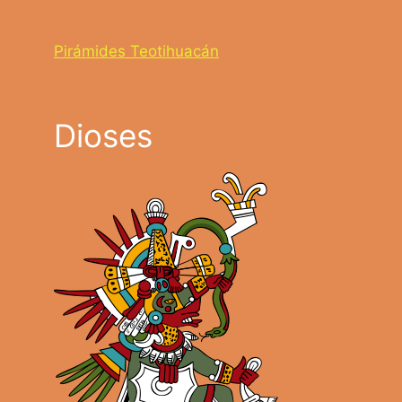
Pirámides Teotihuacán
Dioses