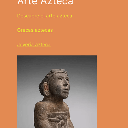
Arte Azteca
Descubre el arte azteca
Grecas aztecas
Joyería azteca