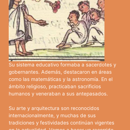
Su sistema educativo formaba a sacerdotes y
gobernantes. Además, destacaron en áreas
como las matemáticas y la astronomía. En el
ámbito religioso, practicaban sacrificios
humanos y veneraban a sus antepasados.
Su arte y arquitectura son reconocidos
internacionalmente, y muchas de sus
tradiciones y festividades continúan vigentes