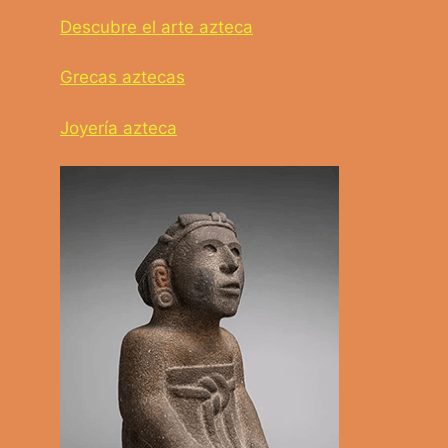
Descubre el arte azteca
Grecas aztecas
Joyería azteca