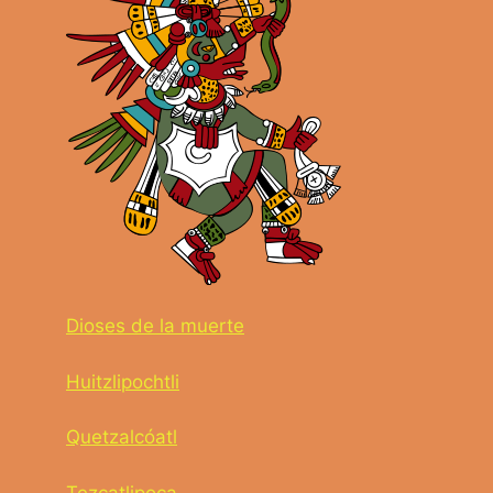
Dioses de la muerte
Huitzlipochtli
Quetzalcóatl
Tezcatlipoca