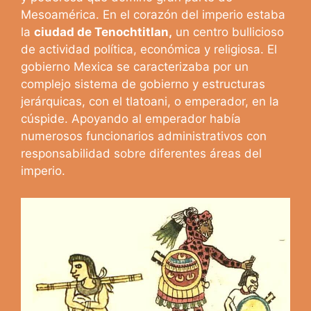
Mesoamérica. En el corazón del imperio estaba
la
ciudad de Tenochtitlan,
un centro bullicioso
de actividad política, económica y religiosa. El
gobierno Mexica se caracterizaba por un
complejo sistema de gobierno y estructuras
jerárquicas, con el tlatoani, o emperador, en la
cúspide. Apoyando al emperador había
numerosos funcionarios administrativos con
responsabilidad sobre diferentes áreas del
imperio.