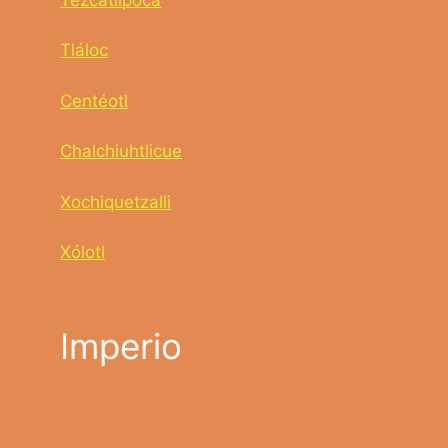
Tláloc
Centéotl
Chalchiuhtlicue
Xochiquetzalli
Xólotl
Imperio