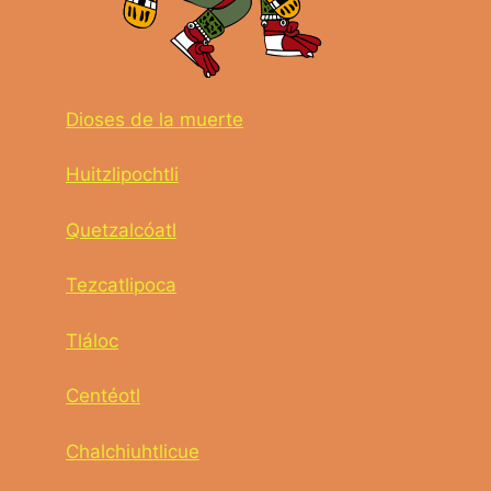
Dioses de la muerte
Huitzlipochtli
Quetzalcóatl
Tezcatlipoca
Tláloc
Centéotl
Chalchiuhtlicue