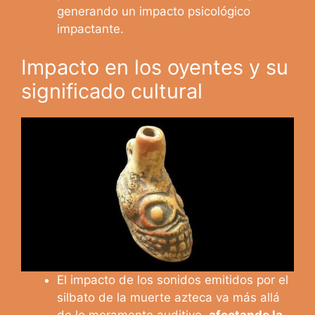
generando un impacto psicológico
impactante.
Impacto en los oyentes y su
significado cultural
El impacto de los sonidos emitidos por el
silbato de la muerte azteca va más allá
de lo meramente auditivo,
afectando la