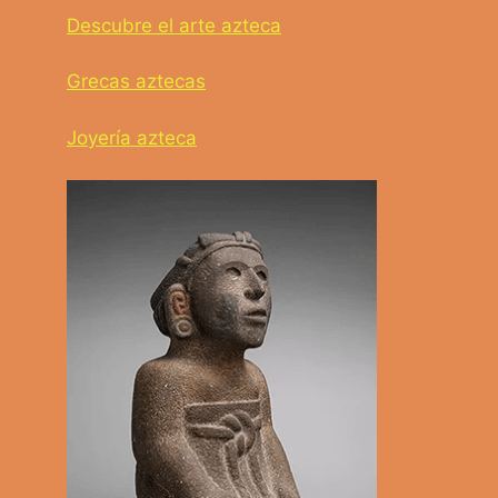
Descubre el arte azteca
Grecas aztecas
Joyería azteca