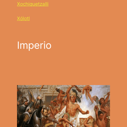
Xochiquetzalli
Xólotl
Imperio