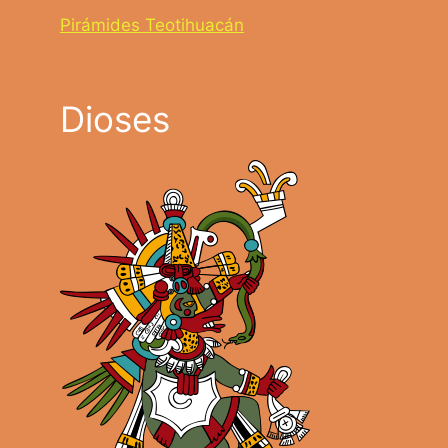
Pirámides Teotihuacán
Dioses