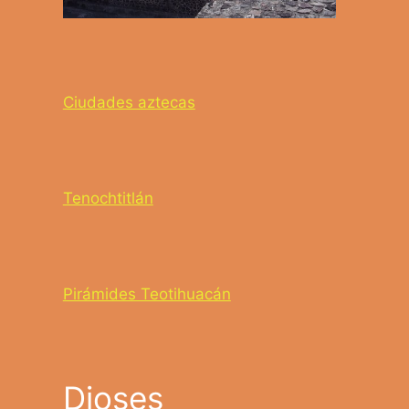
Ciudades aztecas
Tenochtitlán
Pirámides Teotihuacán
Dioses