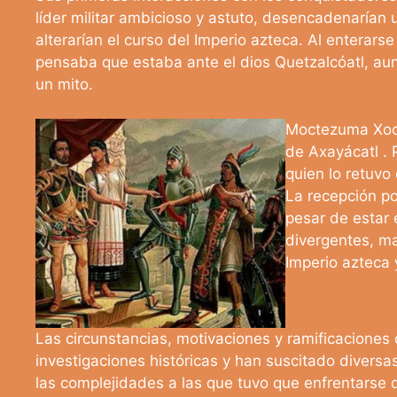
líder militar ambicioso y astuto, desencadenarían 
alterarían el curso del Imperio azteca. Al enterar
pensaba que estaba ante el dios Quetzalcóatl, au
un mito.
Moctezuma Xocoy
de Axayácatl . 
quien lo retuvo
La recepción p
pesar de estar 
divergentes, ma
Imperio azteca 
Las circunstancias, motivaciones y ramificaciones 
investigaciones históricas y han suscitado divers
las complejidades a las que tuvo que enfrentarse d